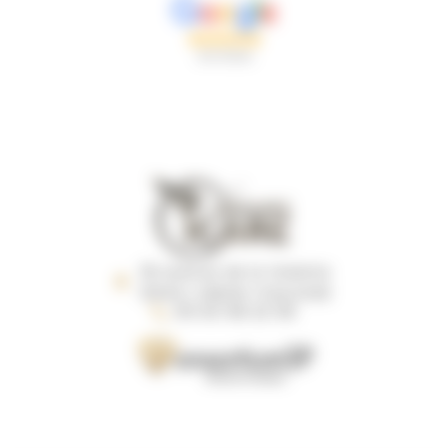
18 avenue de la Violette
31240 L’UNION TOULOUSE
05 63 58 22 59