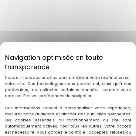
CONTACTEZ-NOUS
Article L612-14 du CSI : L'autorisation d'exercice ne confère
aucune prérogative de puissance publique à l'entreprise ou
aux personnes qui en bénéficient.
Agence Icare Sécurité Agence
081-2113-03-06-
Lavaur
20140370882
Nous utilisons des cookies pour améliorer votre expérience sur
Agence Icare Sécurité Agence
033-2120-10-19-
notre site. Ces technologies nous permettent, ainsi qu'à nos
Bordeaux
20210798589
partenaires, de collecter certaines données comme votre
adresse IP et vos préférences de navigation.
Agence Icare Sécurité Agence
081-2120-06-17-
L'Union
20210788467
Ces informations servent à personnaliser votre expérience,
Icare Technologies
Agence
081-2123-02-28-
mesurer notre audience et afficher des publicités pertinentes.
Les cookies essentiels au fonctionnement du site sont
Lavaur
20240902474
automatiquement activés. Pour tous les autres, votre accord
031-2123-09-23-
est nécessaire. Vous gardez le contrôle : acceptez, refusez ou
GROUPE ICARE