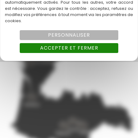
Icare Technologies
Agence
081-2123-02-28-
automatiquement activés. Pour tous les autres, votre accord
est nécessaire. Vous gardez le contrôle : acceptez, refusez ou
Lavaur
20240902474
modifiez vos préférences à tout moment via les paramètres de
031-2123-09-23-
cookies.
GROUPE ICARE
20240951525
PERSONNALISER
ACCEPTER ET FERMER