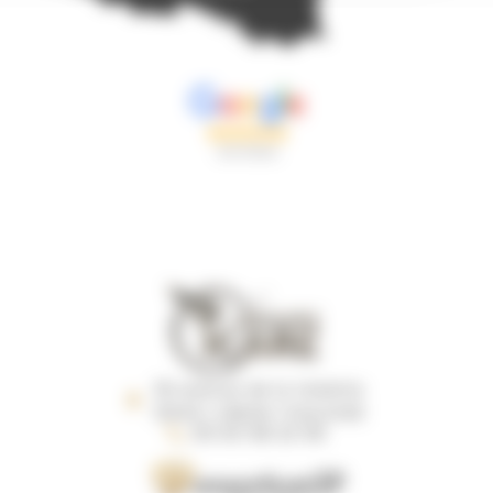
18 avenue de la Violette
31240 L’UNION TOULOUSE
05 63 58 22 59