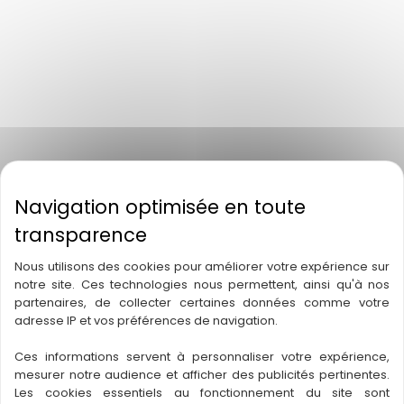
GROUPE ICARE
CONTACTEZ-NOUS
Article L612-14 du CSI : L'autorisation d'exercice ne confère
aucune prérogative de puissance publique à l'entreprise ou
aux personnes qui en bénéficient.
Agence Icare Sécurité Agence
081-2113-03-06-
Nous utilisons des cookies pour améliorer votre expérience sur
notre site. Ces technologies nous permettent, ainsi qu'à nos
Lavaur
20140370882
partenaires, de collecter certaines données comme votre
Agence Icare Sécurité Agence
033-2120-10-19-
adresse IP et vos préférences de navigation.
Bordeaux
20210798589
Ces informations servent à personnaliser votre expérience,
Agence Icare Sécurité Agence
081-2120-06-17-
mesurer notre audience et afficher des publicités pertinentes.
L'Union
20210788467
Les cookies essentiels au fonctionnement du site sont